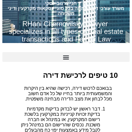
עו"ד חני צרנובילסקי
משרד עורכי דין מתמחה בכל סוגי עסקאות מקרקעין ודיני
משפחה
RHani Chernovilsky Lawyer
specializes in all types of Real estate
transactions and Family Law
10 טיפים לרכישת דירה
בבואכם לרכוש דירה, רכישה שהיא בין היקרות
והמשמעותית ביותר בחייו של כל אדם חשוב
מכל לבחון את מצב הדירה מבחינה משפטית.
דבר ראשון יש לבדוק בדיקות מקדמיות
בדיקת זכויות קנייניות במקרקעין בלשכת
רישום המקרקעין, או במינהל או חברה
משכנת. נכסים שהרישום הם במינהל ניתן
לקבל מידע באמצעות יפוי כח מהבעלים