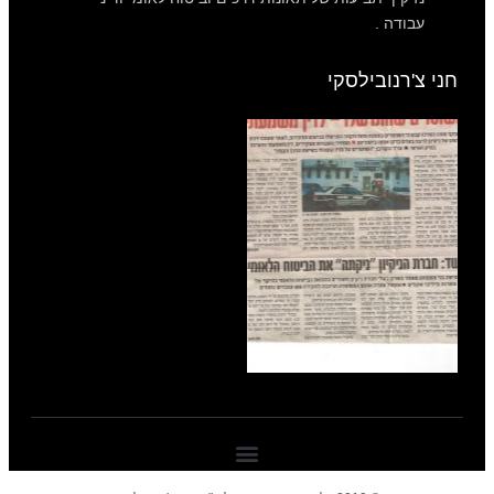
עבודה .
חני צ'רנובילסקי