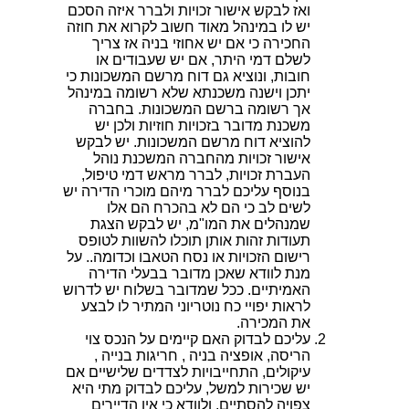
ואז לבקש אישור זכויות ולברר איזה הסכם
יש לו במינהל מאוד חשוב לקרוא את חוזה
החכירה כי אם יש אחוזי בניה אז צריך
לשלם דמי היתר, אם יש שעבודים או
חובות, ונוציא גם דוח מרשם המשכונות כי
יתכן וישנה משכנתא שלא רשומה במינהל
אך רשומה ברשם המשכונות. בחברה
משכנת מדובר בזכויות חוזיות ולכן יש
להוציא דוח מרשם המשכונות. יש לבקש
אישור זכויות מהחברה המשכנת נוהל
העברת זכויות, לברר מראש דמי טיפול,
בנוסף עליכם לברר מיהם מוכרי הדירה יש
לשים לב כי הם לא בהכרח הם אלו
שמנהלים את המו"מ, יש לבקש הצגת
תעודות זהות אותן תוכלו להשוות לטופס
רישום הזכויות או נסח הטאבו וכדומה.. על
מנת לוודא שאכן מדובר בבעלי הדירה
האמיתיים. ככל שמדובר בשלוח יש לדרוש
לראות יפויי כח נוטריוני המתיר לו לבצע
את המכירה.
עליכם לבדוק האם קיימים על הנכס צוי
הריסה, אופציה בניה , חריגות בנייה ,
עיקולים, התחייבויות לצדדים שלישיים אם
יש שכירות למשל, עליכם לבדוק מתי היא
צפויה להסתיים, ולוודא כי אין הדיירים