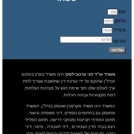
שם
טלפון
אימייל
הודעה
שליחה
משרד עו"ד חני צרנובילסקי
הינו משרד בארץ בתחום
הנדל"ן שהוקם על ידי עורכת דין שחושבת שצריך לתת
ערך לעולם שלנו תוך שימת דגש על מצוינות הצלחות,
רמת מקצועיות גבוהה ויעילות.
המשרד הינו משרד מקרקעין שעוסק בנדל"ן, המשרד
מתעסק גם בתחומים נוספים, דיני משפחה וגישור,
תחום האזרחי תביעות ומכתבי דרישה, תחום הפלילי
ויצוג בבתי הדין הצבאיים , דיני תעבורה , מיסוי, דיני
נזיקין תביעות של תאונות דרכים וביטוח לאומי ודיני