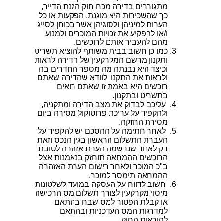
מתגוררים בדירה מכח חוק הגנת הדייר,
כך שהשכירות היא מוגנת, הפקעות או כל
הערות למיניהן ולסוגיהן אשר בכוחן לסייג
ו/או להפקיע את זכויות המוכרים ולמנוע
מהם להעביר אותם לרוכשים.
כמו כן חשוב בבית משותף להוציא תשריט
ותקנון מרשם המקרקעין של הדירה לראות
וכיצד היא נבנתה מה מספר החדרים בה
ולראות את התקנון לוודא שהדירה שאתם
רוכשים היא באמת זו שאתם רואים
בתשריט ובתקנון.
עליכם לבדוק את מצב הדירה ומתקניה,
ולהקפיד על עריכת פרוטוקול מסירה ביום
מסירת החזקה.
לאחר חתימה על ההסכם יש להקפיד על
העברת התשלום הראשון בגין הנכס וזאת
רק לאחר שנרשמה הערת אזהרה לטובת
הרוכשים ההמחאה תוחזק בנאמנות אצל
ב"כ המוכר ולאחר רישום הערת האזהרה
ההמחאה תימסר למוכר.
חשוב לדווח על העסקה במועד לשלטונות
מיסוי מקרקעין לצורך תשלום מס הרכישה
או קבלת הפטור למס שבח בהתאם
למדרגות המס העדכניות ובהתאם
להוראות החוק.