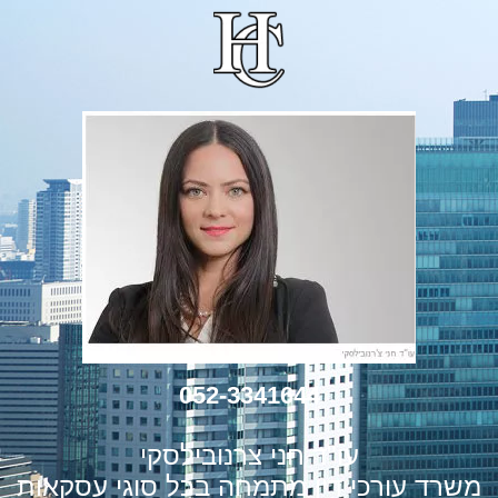
052-3341644
עו"ד חני צרנובילסקי
משרד עורכי דין מתמחה בכל סוגי עסקאות