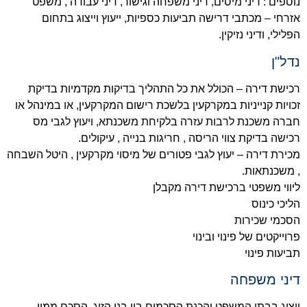
נוספים : דיני מיסים, דיני משפחה וגישור, דיני עבודה , משפט
אזרחי – מכתבי דרישה תביעות כספיות, ייעוץ וייצוג בתחום
הפלילי, ודיני נזיקין.
נדל"ן
רכישת דירה – הכולל את כל התהליך בדיקות מקדמיות בדיקת
זכויות קנייניות במקרקעין בלשכת רישום המקרקעין, או במינהל או
חברה משכנת לרבות עזרה בלקיחת משכנתא, ויעוץ לגבי מס
רכישה בדיקת צווי הריסה , חריגות בנייה , עיקולים.
מכירת דירה – יעוץ לגבי פטורים של מיסוי מקרקעין , היטל השבחה
, משכנתאות.
ליווי משפטי ברכישת דירה מקבלן
הליכי כינוס
הסכמי שכירות
פרוייקטים של פינוי ובינוי
תביעות פינוי
דיני משפחה
ייצוג בבתי המשפט והכנת הסכמים בין בני הזוג, הסכם ממון,