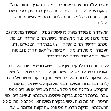
משרד עו"ד חני צרנובילסקי
הינו משרד בארץ בתחום הנדל"ן
שהוקם על ידי עורכת דין שחושבת שצריך לתת ערך לעולם שלנו
תוך שימת דגש על מצוינות הצלחות, רמת מקצועיות גבוהה
ויעילות.
המשרד הינו משרד מקרקעין שעוסק בנדל"ן, המשרד מתעסק גם
בתחומים נוספים, דיני משפחה וגישור, תחום האזרחי תביעות
ומכתבי דרישה, תחום הפלילי וייצוג בבתי הדין הצבאיים , דיני
תעבורה , מיסוי, דיני נזיקין תביעות של תאונות דרכים וביטוח
לאומי' דיני עבודה וטיפול בעובדים זרים. .
לעו"ד חני צרנובילסקי ניסיון עשיר בייצוג רוכש או מוכר של דירת
מגורים. הטיפול המשפטי נעשה תוך ליווי, ייצוג וטיפול בכל השלבים
של העסקה, לרבות בשלבי המשא ומתן, בדיקת הזכויות של הנכס
(לרבות בחברות המשכנות במינהל מקרקעי ישראל , ברשם
המקרקעין), בדיקת מס היטל השבחה בעירייה או פטורים ממס
שבח, עריכת ההסכם, בדיקת עיקולים, משכנתאות, שעבודים, צווי
הריסה , חריגות בניה , ליווי בלקיחת משכנתא , מכתב כוונות, סילוק
המשכנתא , בדיקת מדרגות מס הרכישה לקונה וכדומה… ועד