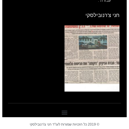
עבודה .
חני צ'רנובילסקי
© 2019 כל הזכויות שמורות לעו"ד חני צ'רנובילסקי