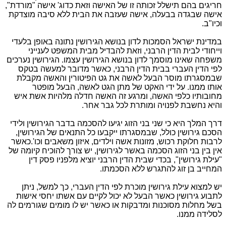
ריגים בהם תישלל זכותה זו של האישה וזאת כדוג' אישה "מורדת",
ישה שבגדה בבעלה, אישה שעזבה את הבית ללא סיבה מוצדקת
כיו"ב.
מדינת ישראל הסמכות לדון בנושא הגירושין נתונה באופן בלעדי
ייחודי לבית הדין הרבני, וזאת להבדיל מבית המשפט לענייני
שפחה שאינו מוסמך לדון בנושא הגירושין עצמו. הגירושין נערכים
פי הדין העברי בבית הדין הרבני, כאשר מדובר למעשה בטקס
במסגרתו מוסר הבעל לאשה את גט הפיטורין והאשה מקבלת
ותו ממנו. על ידי האקט של מתן הגט לאשה, הבעל מופטר
חובותיו כלפי האשה, ומרגע זה האשה חדלה מלהיות אשת איש
היא נחשבת לפנויה ומותרת לכל גבר אחר.
רך המלך היא כי שני בני הזוג יגיעו להסכמה בדבר הגירושין ולידי
סכם גירושין כולל, שבמסגרתו ייקבעו כל התנאים של הגירושין,
רבות חלוקת רכוש, מזונות אשה וילדים, איזון משאבים וכו'.כאשר
ין בין בני הזוג הסכמה באשר לגירושין, יש צורך להוכיח קיומה של
עילת גירושין", בכדי שבית הדין הרבני יוציא מלפניו פסק דין
מחייב בן זוג להתגרש ללא הסכמתו.
ש למצוא עילת גירושין מוכרת לפי הדין העברי, כך למשל, ניתן
תבוע גירושין כאשר הבעל לא יכול לקיים עם אשתו יחסי אישות
של מחלות מסוכנות ומדבקות או כאשר יש לו מומים שגורמים לה
סלידה ממנו.