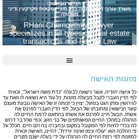
עו"ד חני צרנובילסקי
משרד עורכי דין מתמחה בכל סוגי עסקאות מקרקעין ודיני
משפחה
RHani Chernovilsky Lawyer
specializes in all types of Real estate
transactions and Family Law
זונות האישה
ל אישה יהודיה, אשר נישאה לבעלה "כדת משה וישראל", זכאית
פי הדין העברי לקבל מבעלה מזונות, כל עוד היא נשואה לו וזאת עד
גירושין ומתן הגט בפועל. יצוין כי זכותה זו של האישה נובעת מעצם
שר הנישואין ומחובתו של הבעל, לפי הדין העברי לפרנס את
שתו. הבעל חייב לפרנס את אשתו בהתאם לרמת החיים לה
ורגלה במהלך החיים המשותפים של בני הזוג, וכפי שהדבר דרוש
ה בכדי לחיות לפי המקובל במקום ובחברה בה הם חיים. הכלל על
י ההלכה הוא "עולה עימו ואינה יורדת", דהיינו, האישה זכאית
מזונות לפי רמת החיים לה הורגלה על ידי בעלה.ישנם מקרים