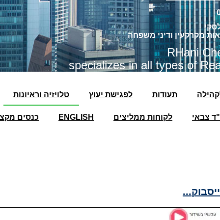
לסקי
אות מקרקעין ודיני משפחה
RHani Che
specializes in all types of R
קהילה
תעודות
לפגישת יעוץ
טלויזיה וראיונות
"ד צבאי
לקוחות ממליצים
ENGLISH
כנסים מקצו
סבוק...