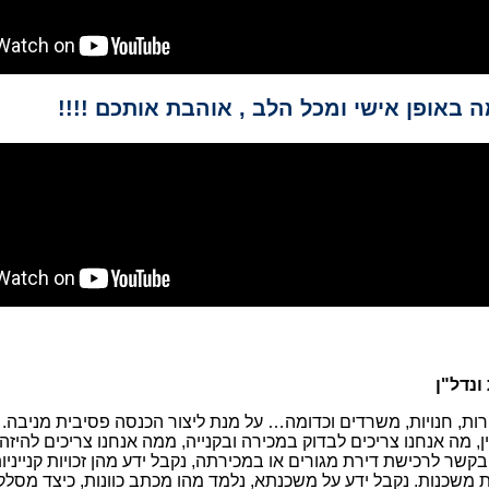
 באופן אישי ומכל הלב , אוהבת אותכם !!!!
ונדל"ן
ירות, חנויות, משרדים וכדומה… על מנת ליצור הכנסה פסיבית מניבה.
ין, מה אנחנו צריכים לבדוק במכירה ובקנייה, ממה אנחנו צריכים להיזה
שר לרכישת דירת מגורים או במכירתה, נקבל ידע מהן זכויות קנייניו
 משכנות. נקבל ידע על משכנתא, נלמד מהו מכתב כוונות, כיצד מסלק