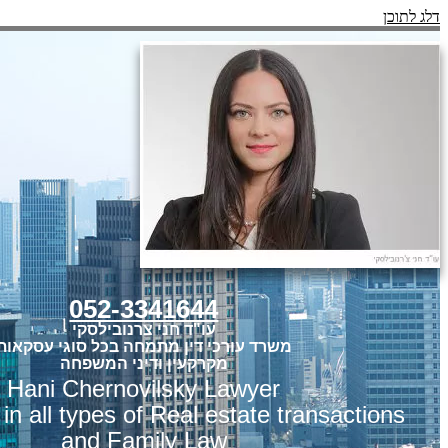
דלג לתוכן
052-3341644
עו"ד חני צרנובילסקי
משרד עורכי דין מתמחה בכל סוגי עסקאות
מקרקעין ודיני המשפחה
Hani Chernovilsky Lawyer
 in all types of Real estate transactions
and Family Law