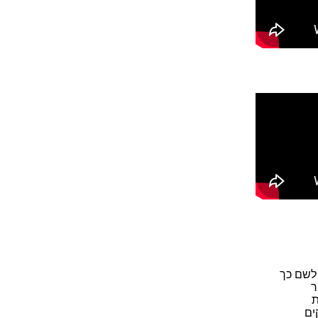
 לשם כך
ר
ת
ים