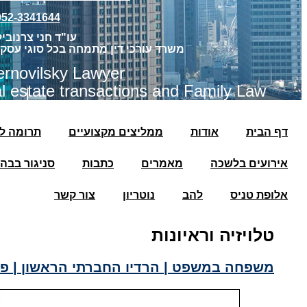
052-3341644
עו"ד חני צרנובי
משרד עורכי דין מתמחה בכל סוגי עסק
rnovilsky Lawyer
eal estate transactions and Family Law
דף הבית
אודות
ממליצים מקצועיים
תרומה ל
אירועים בלשכה
מאמרים
כתבות
סניגור בבה
אלופת טניס
להב
נוטריון
צור קשר
טלויזיה וראיונות
משפחה במשפט | הרדיו החברתי הראשון | פיי