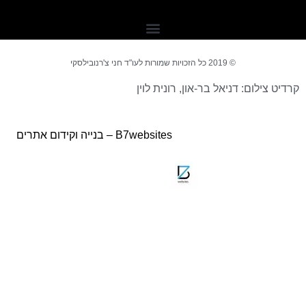
 דירה
 דירה
שה מקבלן
© 2019 כל הזכויות שמורות לעו"ד חני צ'רנובילסקי
ט צילום: דניאל בר-און, רונית לוין
B7websites –
בנייה וקידום אתרים