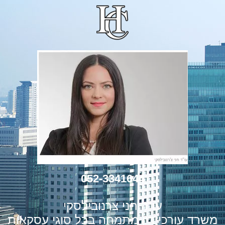
052-3341644
עו"ד חני צרנובילסקי
רד עורכי דין מתמחה בכל סוגי עסקאות