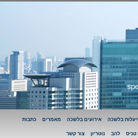
spe
יעלות בלשכה
אירועים בלשכה
מאמרים
כתבות
טניס
להב
נוטריון
צור קשר