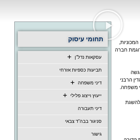
תחומי עיסוק
המכוניות,
כדוגמת חברה
עסקאות נדל"ן
תביעות כספיות אזרחי
וגשה
ין הרבני
דיני משפחה
י משפחה.
ייעוץ וייצוג פלילי
 להשגת
דיני תעבורה
סניגור בבה"ד צבאי
גישור
ת הדירה