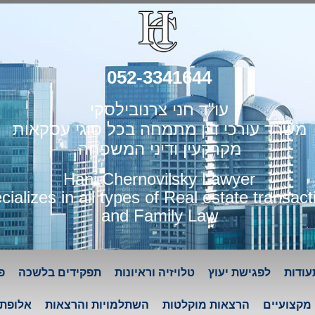
052-3341644
עו"ד חני צרנובילסקי
משרד עורכי דין מתמחה בכל סוגי עסקאות
מקרקעין ודיני המשפחה
Hani Chernovilsky Lawyer
cializes in all types of Real estate transact
and Family Law
עודות
לפגישת יעוץ
טלויזיה וראיונות
תפקידים בלשכה
פ
מקצועיים
הרצאות מוקלטות
השתלמויות והרצאות
אלופת 