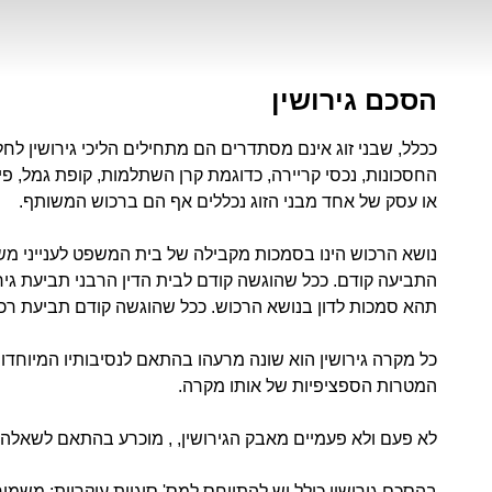
הסכם גירושין
ככלל, שבני זוג אינם מסתדרים הם מתחילים הליכי גירושין לחל
החסכונות, נכסי קריירה, כדוגמת קרן השתלמות, קופת גמל, פיצו
או עסק של אחד מבני הזוג נכללים אף הם ברכוש המשותף.
נושא הרכוש הינו בסמכות מקבילה של בית המשפט לענייני משפ
התביעה קודם. ככל שהוגשה קודם לבית הדין הרבני תביעת גירוש
תהא סמכות לדון בנושא הרכוש. ככל שהוגשה קודם תביעת רכ
כל מקרה גירושין הוא שונה מרעהו בהתאם לנסיבותיו המיוחד
המטרות הספציפיות של אותו מקרה.
לא פעם ולא פעמיים מאבק הגירושין, , מוכרע בהתאם לשאלה 
בהסכם גירושין כולל יש להתייחס למס' סוגיות עיקריות: משמורת