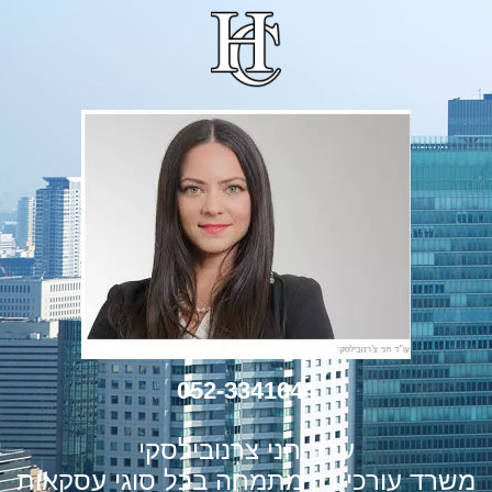
052-3341644
עו"ד חני צרנובילסקי
משרד עורכי דין מתמחה בכל סוגי עסקאות