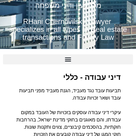
מקרקעין ודיני משפחה
RHani Chernovilsky Lawyer
specializes in all types of Real estate
transactions and Family Law
דיני עבודה - כללי
תביעות עובד נגד מעביד, הגנת מעביד מפני תביעות
עובד ושאר זכויות עבודה.
עיקרי דיני עבודה עוסקים בזכויות של העובד במקום
עבודתו, והם מאוגנים בחוקי מדינת ישראל, בהרחבות
חוקתיות, בהסכמים קיבוציים, צווים ותקנות שונות.
חוקי המגן של דיני עבודה קובעים את הזכויות