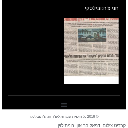
חני צ'רנובילסקי
© 2019 כל הזכויות שמורות לעו"ד חני צ'רנובילסקי
רדיט צילום: דניאל בר-און, רונית לוין