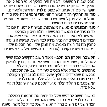
ומבלי שבית המשפט יידע מה היה בהליך או מי הספיק את
ההליך. או שניתן להגיע להסכם פשרה שבית המשפט ייתן לו
תוקף של פס"ד. אנחנו לא כפופים לדיני הראיות ולסעדים.
סודיות ההליך
-הליך הגישור הוא סודי וחסוי וחלה עליו סודיות
מוחלטת, לא ניתן להשתמש בחומר שיוצג בגישור או הושמע
ממי מהצדדים בבית המשפט.
סוגי המפגשים
-פגישה משותפת, פגישות פרטניות עם כל
צד בנפרד עם המגשר בפגישה זו חלה חיסיון מוחלט
והמגשר לא מעביר דבר ממה שנאמר לצד השני אלא אם כן
הצדדים מבקשים להעביר מידע לצד השני, פגישה זו נועדה
להבין מה צד רוצה באמת, מה הנזק שלו, ומה הסכום שלו
ופגישת מגשרים קצרה (אם מדובר הגישור של שני מגשרים
).
הקשבה ועקרון תם הלב
– מאוד חשוב להקשיב למה שיש
לשני לומר , שצד אחד מדבר השני לא מדבר , צריך להאזין
אחד לשני בכבוד, בסבלנות ובתרבות דיבור, פה לא
מחפשים מי צודק אלא מנסים לעזור ליישב את הסכסוך.
מבקשים שהצדדים בהליך יפעלו בתם לב ובדרך מקובלת.
דרכי סיום ההליך
-אם ההליך לא יצלח תחזרו לבית
המשפט.אם ההליך יצלח נגיע להסכם פשרה שיקבל תוקף
של פס"ד.
בגישור חשוב להדגיש שכל צד יראה את התמונה הכוללת
וינסה גם לראות את הצד השני מנגד עיניו וינסה להבין את
הצד השני גם חשוב בהליך הגישור שכל צד יקבל משהו מענה