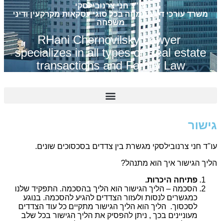
עו"ד חני צרנובילסקי
משרד עורכי דין מתמחה בכל סוגי עסקאות מקרקעין ודיני
משפחה
RHani Chernovilsky Lawyer
specializes in all types of Real estate
transactions and Family Law
ישור
ו"ד חני צרנובילסקי מגשרת בין צדדים בסכסוכים שונים.
ליך הגישור איך הוא מתנהל?
פתיחה היכרות.
הסכמה – הליך הגישור הוא הליך בהסכמה. התפקיד שלנו
כמגשרים לנסות ולעזור הצדדים להגיע להסכמה. בנוגע
לסכסוך. הליך הוא הליך הגישור מתקיים כל עוד הצדדים
מעוניינים בכך , ניתן להפסיק את הליך הגישור בכל שלב