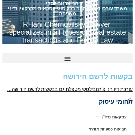
עו"ד חני צרנובילסקי
משרד עורכי דין מתמחה בכל סוגי עסקאות מקרקעין ודיני
משפחה
RHani Chernovilsky Lawyer
specializes in all types of Real estate
transactions and Family Law
קשות לרשם הירושה
ורכת דין חני צ'רנובילסקי מטפלת גם בבקשות לרשם הירושה…
חומי עיסוק
עסקאות נדל"ן
תביעות כספיות אזרחי