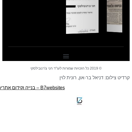
© 2019 כל הזכויות שמורות לעו"ד חני צ'רנובילסקי
רדיט צילום: דניאל בר-און, רונית לוין
B7websites –
בנייה וקידום אתרים